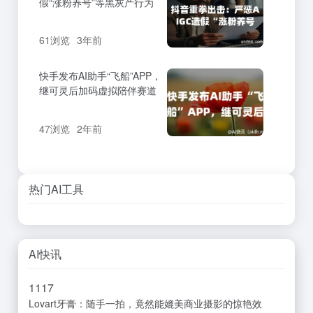
假“涨粉养号”等黑灰产行为
61浏览
3年前
快手发布AI助手“飞船”APP，
继可灵后加码虚拟陪伴赛道
47浏览
2年前
热门AI工具
AI快讯
11
17
Lovart牙膏：随手一拍，竟然能媲美商业摄影的惊艳效