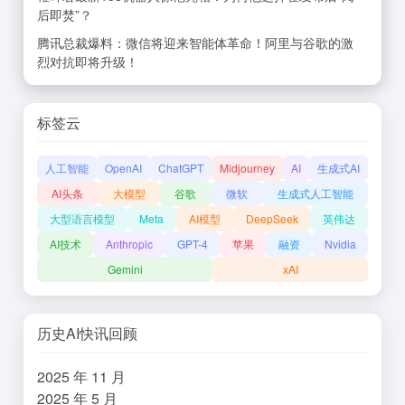
后即焚”？
腾讯总裁爆料：微信将迎来智能体革命！阿里与谷歌的激
烈对抗即将升级！
标签云
人工智能
OpenAI
ChatGPT
Midjourney
AI
生成式AI
AI头条
大模型
谷歌
微软
生成式人工智能
大型语言模型
Meta
AI模型
DeepSeek
英伟达
AI技术
Anthropic
GPT-4
苹果
融资
Nvidia
Gemini
xAI
历史AI快讯回顾
2025 年 11 月
2025 年 5 月