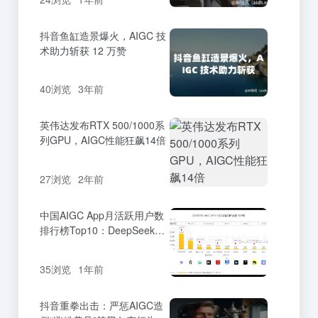
抖音鱼缸造景爆火，AIGC 技
术助力斩获 12 万赞
40浏览
3年前
英伟达发布RTX 500/1000系
列GPU，AIGC性能狂飙14倍
27浏览
2年前
中国AIGC App月活跃用户数
排行榜Top10：DeepSeek以
1.8亿位居榜首
35浏览
1年前
抖音重拳出击：严惩AIGC造