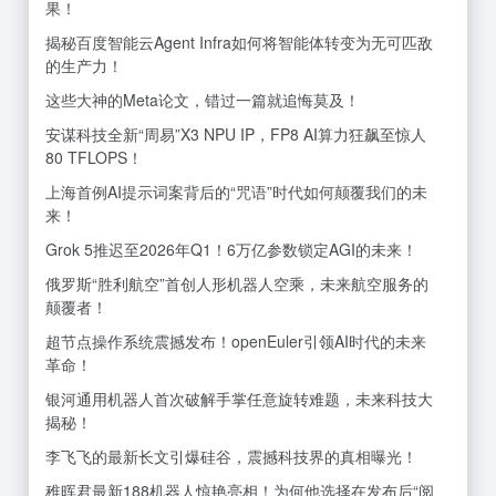
果！
揭秘百度智能云Agent Infra如何将智能体转变为无可匹敌
的生产力！
这些大神的Meta论文，错过一篇就追悔莫及！
安谋科技全新“周易”X3 NPU IP，FP8 AI算力狂飙至惊人
80 TFLOPS！
上海首例AI提示词案背后的“咒语”时代如何颠覆我们的未
来！
Grok 5推迟至2026年Q1！6万亿参数锁定AGI的未来！
俄罗斯“胜利航空”首创人形机器人空乘，未来航空服务的
颠覆者！
超节点操作系统震撼发布！openEuler引领AI时代的未来
革命！
银河通用机器人首次破解手掌任意旋转难题，未来科技大
揭秘！
李飞飞的最新长文引爆硅谷，震撼科技界的真相曝光！
稚晖君最新188机器人惊艳亮相！为何他选择在发布后“阅