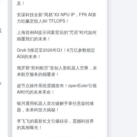
及！
安谋科技全新“周易”X3 NPU IP，FP8 AI算
力狂飙至惊人80 TFLOPS！
战
上海首例AI提示词案背后的“咒语”时代如何
颠覆我们的未来！
Grok 5推迟至2026年Q1！6万亿参数锁定
AGI的未来！
俄罗斯“胜利航空”首创人形机器人空乘，未
来航空服务的颠覆者！
l
超节点操作系统震撼发布！openEuler引领
AI时代的未来革命！
银河通用机器人首次破解手掌任意旋转难
题，未来科技大揭秘！
李飞飞的最新长文引爆硅谷，震撼科技界
的真相曝光！