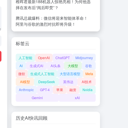
稚晖君最新188机器人惊艳亮相！为何他选
择在发布后“阅后即焚”？
腾讯总裁爆料：微信将迎来智能体革命！
阿里与谷歌的激烈对抗即将升级！
标签云
人工智能
OpenAI
ChatGPT
Midjourney
AI
生成式AI
AI头条
大模型
谷歌
微软
生成式人工智能
大型语言模型
Meta
AI模型
DeepSeek
英伟达
AI技术
Anthropic
GPT-4
苹果
融资
Nvidia
Gemini
xAI
历史AI快讯回顾