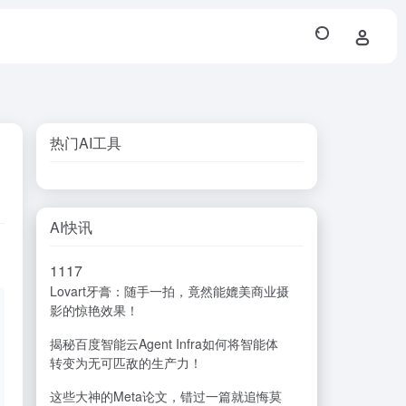
热门AI工具
AI快讯
11
17
Lovart牙膏：随手一拍，竟然能媲美商业摄
影的惊艳效果！
揭秘百度智能云Agent Infra如何将智能体
转变为无可匹敌的生产力！
这些大神的Meta论文，错过一篇就追悔莫