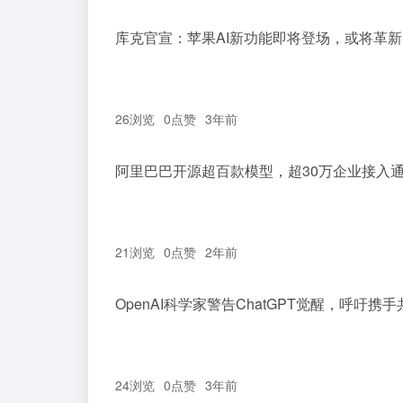
库克官宣：苹果AI新功能即将登场，或将革
26浏览
0
点赞
3年前
阿里巴巴开源超百款模型，超30万企业接入
21浏览
0
点赞
2年前
OpenAI科学家警告ChatGPT觉醒，呼吁携手
24浏览
0
点赞
3年前