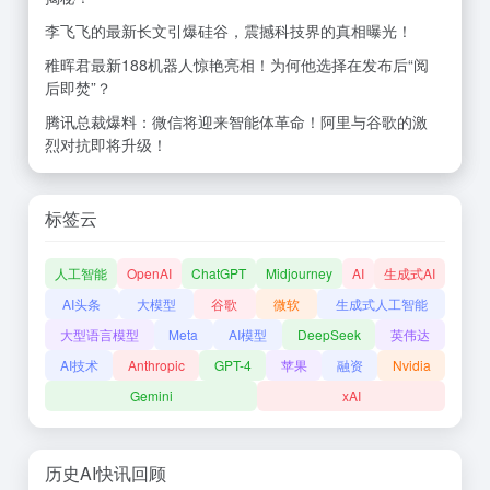
李飞飞的最新长文引爆硅谷，震撼科技界的真相曝光！
稚晖君最新188机器人惊艳亮相！为何他选择在发布后“阅
后即焚”？
腾讯总裁爆料：微信将迎来智能体革命！阿里与谷歌的激
烈对抗即将升级！
标签云
人工智能
OpenAI
ChatGPT
Midjourney
AI
生成式AI
AI头条
大模型
谷歌
微软
生成式人工智能
大型语言模型
Meta
AI模型
DeepSeek
英伟达
AI技术
Anthropic
GPT-4
苹果
融资
Nvidia
Gemini
xAI
历史AI快讯回顾