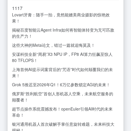
11
17
Lovart牙膏：随手一拍，竟然能媲美商业摄影的惊艳效
果！
揭秘百度智能云Agent Infra如何将智能体转变为无可匹敌
的生产力！
这些大神的Meta论文，错过一篇就追悔莫及！
安谋科技全新“周易”X3 NPU IP，FP8 AI算力狂飙至惊人
80 TFLOPS！
上海首例AI提示词案背后的“咒语”时代如何颠覆我们的未
来！
Grok 5推迟至2026年Q1！6万亿参数锁定AGI的未来！
俄罗斯“胜利航空”首创人形机器人空乘，未来航空服务的
颠覆者！
超节点操作系统震撼发布！openEuler引领AI时代的未来
革命！
银河通用机器人首次破解手掌任意旋转难题，未来科技大
揭秘！