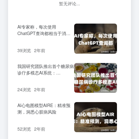
暂无评论...
AI专家称，每次使用
ChatGPT查询都相当于消耗
半升水资源。
39浏览
2年前
我国研究团队推出首个糖尿病
诊疗多模态AI系统：
DeepDR-LLM
24浏览
2年前
AI心电图模型AIRE：精准预
测，洞悉心脏病风险
52浏览
2年前