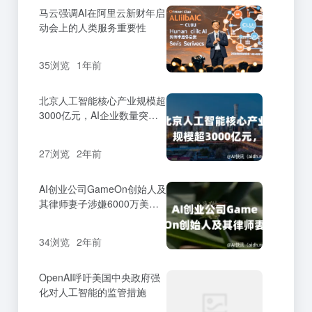
马云强调AI在阿里云新财年启
动会上的人类服务重要性
35浏览
1年前
北京人工智能核心产业规模超
3000亿元，AI企业数量突破
2400家。
27浏览
2年前
AI创业公司GameOn创始人及
其律师妻子涉嫌6000万美元
投资诈骗案
34浏览
2年前
OpenAI呼吁美国中央政府强
化对人工智能的监管措施