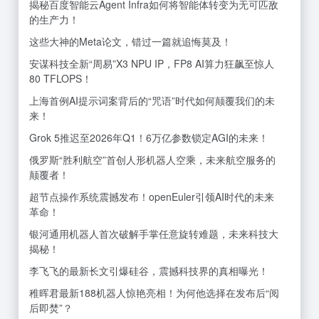
揭秘百度智能云Agent Infra如何将智能体转变为无可匹敌
的生产力！
这些大神的Meta论文，错过一篇就追悔莫及！
安谋科技全新“周易”X3 NPU IP，FP8 AI算力狂飙至惊人
80 TFLOPS！
上海首例AI提示词案背后的“咒语”时代如何颠覆我们的未
来！
Grok 5推迟至2026年Q1！6万亿参数锁定AGI的未来！
俄罗斯“胜利航空”首创人形机器人空乘，未来航空服务的
颠覆者！
超节点操作系统震撼发布！openEuler引领AI时代的未来
革命！
银河通用机器人首次破解手掌任意旋转难题，未来科技大
揭秘！
李飞飞的最新长文引爆硅谷，震撼科技界的真相曝光！
稚晖君最新188机器人惊艳亮相！为何他选择在发布后“阅
后即焚”？