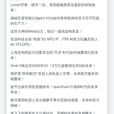
Lovart牙膏：随手一拍，竟然能媲美商业摄影的惊艳效
果！
揭秘百度智能云Agent Infra如何将智能体转变为无可匹敌
的生产力！
这些大神的Meta论文，错过一篇就追悔莫及！
安谋科技全新“周易”X3 NPU IP，FP8 AI算力狂飙至惊人
80 TFLOPS！
上海首例AI提示词案背后的“咒语”时代如何颠覆我们的未
来！
Grok 5推迟至2026年Q1！6万亿参数锁定AGI的未来！
俄罗斯“胜利航空”首创人形机器人空乘，未来航空服务的
颠覆者！
超节点操作系统震撼发布！openEuler引领AI时代的未来
革命！
银河通用机器人首次破解手掌任意旋转难题，未来科技大
揭秘！
李飞飞的最新长文引爆硅谷，震撼科技界的真相曝光！