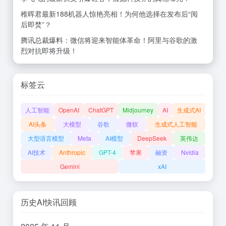
稚晖君最新188机器人惊艳亮相！为何他选择在发布后“阅
后即焚”？
腾讯总裁爆料：微信将迎来智能体革命！阿里与谷歌的激
烈对抗即将升级！
标签云
人工智能
OpenAI
ChatGPT
Midjourney
AI
生成式AI
AI头条
大模型
谷歌
微软
生成式人工智能
大型语言模型
Meta
AI模型
DeepSeek
英伟达
AI技术
Anthropic
GPT-4
苹果
融资
Nvidia
Gemini
xAI
历史AI快讯回顾