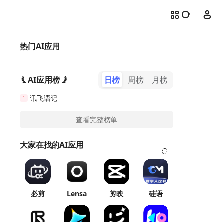
热门AI应用
AI应用榜
日榜
周榜
月榜
讯飞语记
1
查看完整榜单
大家在找的AI应用
必剪
Lensa
剪映
硅语