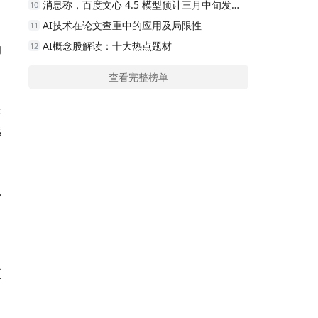
消息称，百度文心 4.5 模型预计三月中旬发布，推理能力和多模态功能迎来升级。
10
AI技术在论文查重中的应用及局限性
11
AI概念股解读：十大热点题材
12
的
查看完整榜单
是
感
思
。
更