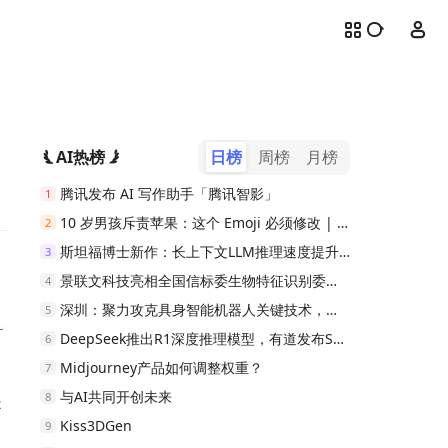
AI热榜
日榜
周榜
月榜
腾讯发布 AI 写作助手「腾讯智影」
1
10 岁男孩斥责苹果：这个 Emoji 必须修改 | Feel Good 周报
2
斯坦福博士新作：长上下文LLM推理速度提升8倍得到PyTorch官方认可
3
景联文科技亮相全国信标委生物特征识别委会2021下半年工作组集中会议
4
深圳：聚力攻克具身智能机器人关键技术，重点突破核心零部件、AI芯片及仿生灵巧手等领域
5
DeepSeek推出R1深度推理模型，有道发布SpaceOne全面屏答疑词典笔，售价1699元。
6
Midjourney产品如何调整权重？
7
与AI共同开创未来
8
是
Kiss3DGen
9