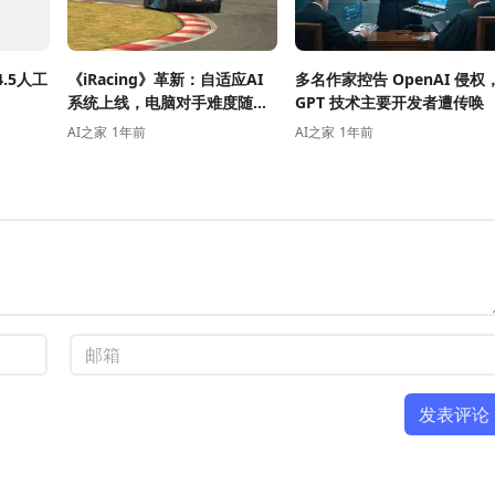
4.5人工
《iRacing》革新：自适应AI
多名作家控告 OpenAI 侵权
系统上线，电脑对手难度随玩
GPT 技术主要开发者遭传唤
家水平实时变化
AI之家
1年前
AI之家
1年前
发表评论