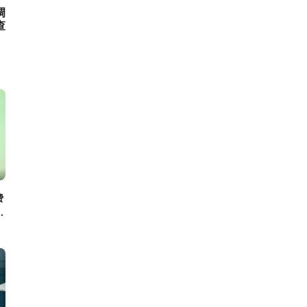
调
查
费
助