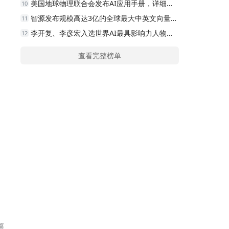
美国地球物理联合会发布AI应用手册，详细解读六项指导原则
10
智源发布规模高达3亿的全球最大中英文向量模型训练数据集
11
李开复、李彦宏入选世界AI最具影响力人物榜，奥特曼榜上有名
12
查看完整榜单
？
篇