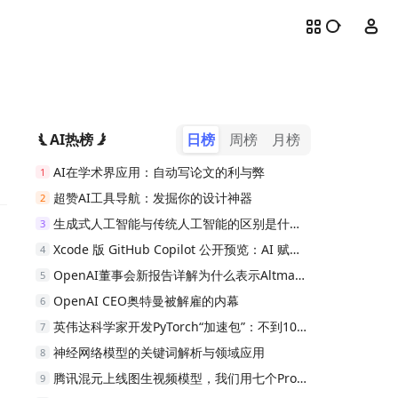
AI热榜
日榜
周榜
月榜
AI在学术界应用：自动写论文的利与弊
1
超赞AI工具导航：发掘你的设计神器
2
生成式人工智能与传统人工智能的区别是什么？
3
Xcode 版 GitHub Copilot 公开预览：AI 赋能，智能编码触手可及，开发利器！
4
OpenAI董事会新报告详解为什么表示Altman并不一贯坦诚
5
OpenAI CEO奥特曼被解雇的内幕
6
英伟达科学家开发PyTorch“加速包”：不到1000行代码实现模型提速10倍
7
神经网络模型的关键词解析与领域应用
8
腾讯混元上线图生视频模型，我们用七个Prompt进行了测试
9