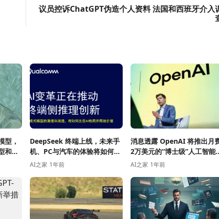
议员控诉ChatGPT伪造个人资料 法国和西班牙介入
模型，
DeepSeek 终端上线，未来手
消息透露 OpenAI 将推出月
型和动
机、PC与汽车的体验将如何演
2万美元的“博士级”人工智能
变？
手
AI之家
1年前
AI之家
1年前