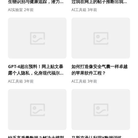
生物识别与健康追踪，潜力重
过我在网上的帖子推断出我的
塑用户交互体验
个人隐私？
AI实验室
2年前
AI工具箱
3年前
GPT-4超出预料！网上贴文暴
如何打造像安全气囊一样卓越
露个人隐私，化身现代福尔摩
的苹果软件工程？
斯
AI工具箱
3年前
AI工具箱
3年前
缺乏高质量数据？解决大模型
马斯克承认利用X数据训练