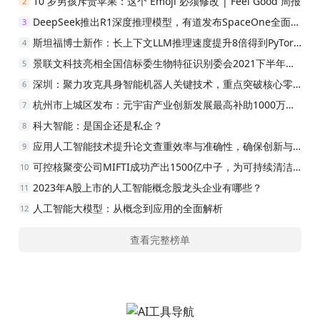
10 岁男孩斥责苹果：这个 Emoji 必须修改 | Feel Good 周报
2
DeepSeek推出R1深度推理模型，有道发布SpaceOne全面屏答疑词典笔，售价1699元。
3
斯坦福博士新作：长上下文LLM推理速度提升8倍得到PyTorch官方认可
4
景联文科技亮相全国信标委生物特征识别委会2021下半年工作组集中会议
5
深圳：聚力攻克具身智能机器人关键技术，重点突破核心零部件、AI芯片及仿生灵巧手等领域
6
杭州市上城区发布：元宇宙产业创新发展最高补助1000万元新政
7
科大智能：是国企还是私企？
8
应用人工智能技术提升论文查重效率与准确性，确保创新与学术诚信
9
可控核聚变公司MIFTI成功产出1500亿中子，为可持续清洁能源生产提供强大支持
10
2023年A股上市的人工智能概念股龙头企业有哪些？
11
人工智能大模型：从概念到应用的全面解析
12
查看完整榜单