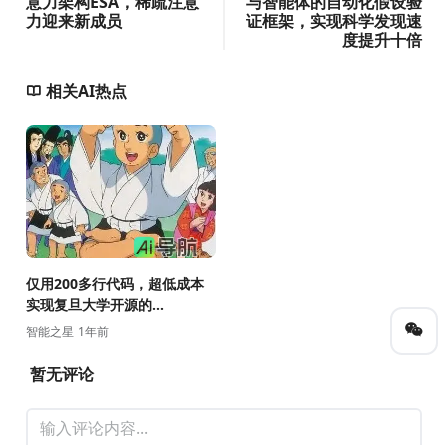
意力架构ESA，稀疏注意
与智能体的自动化假设验
力迎来新成员
证框架，实现科学发现速
度提升十倍
相关AI热点
仅用200多行代码，超低成本
实现复旦大学开源的
DeepSeek R1「Aha
智能之星
1年前
Moment」！
暂无评论