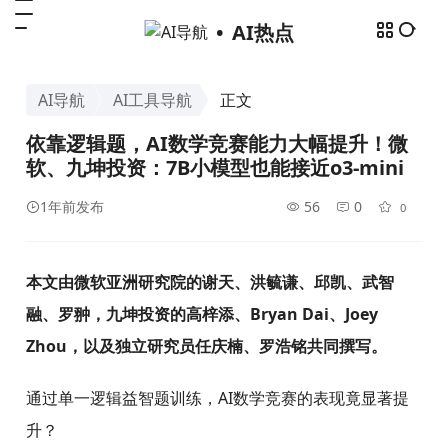
AI热点
AI导航
AI工具导航
正文
依靠逻辑题，AI数学竞赛能力大幅提升！微
软、九坤投资：7B小模型也能接近o3-mini
1年前发布
56
0
0
本文由微软亚洲研究院的谢天、洪毓谦、邱凯、武智
融、罗翀，九坤投资的高梓添、Bryan Dai、Joey
Zhou，以及独立研究员任庆楠、罗浩铭共同撰写。
通过单一逻辑益智题训练，AI数学竞赛的表现竟显著提
升？